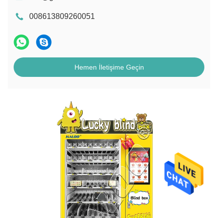
008613809260051
Hemen İletişime Geçin