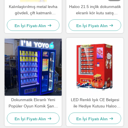
Kalınlaştırılmış metal levha
Haloo 21.5 inçlik dokunmatik
gövdeli, çift katmanlı
ekranlı kör kutu satış
patlamaya dayanıklı temperli
makinesi ekstra büyük ekran
camlı ve hırsızlığa karşı
penceresi ile XY teslimat
En İyi Fiyatı Alın
En İyi Fiyatı Alın
korumalı dağıtım bağlantı
platformu
noktasına sahip 21,5 inç
dokunmatik ekranlı kör kutu
otomatı
Dokunmatik Ekranlı Yeni
LED Renkli Işık CE Belgesi
Popüler Oyun Komik Şanslı
ile Hediye Kutusu Haloo
Kör Kutu Otomatı
Otomat
En İyi Fiyatı Alın
En İyi Fiyatı Alın