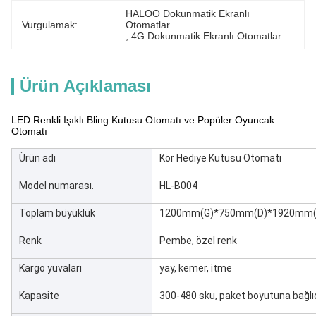
HALOO Dokunmatik Ekranlı 
Vurgulamak:
Otomatlar
, 
4G Dokunmatik Ekranlı Otomatlar
Ürün Açıklaması
LED Renkli Işıklı Bling Kutusu Otomatı ve Popüler Oyuncak
Otomatı
Ürün adı
Kör Hediye Kutusu Otomatı
Model numarası.
HL-B004
Toplam büyüklük
1200mm(G)*750mm(D)*1920mm(
Renk
Pembe, özel renk
Kargo yuvaları
yay, kemer, itme
Kapasite
300-480 sku, paket boyutuna bağlıd