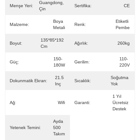
Guangdong, 
Menşe Yeri:
Sertifika:
CE
Çin
Boya 
Etiketli 
Malzeme:
Renk:
Metali
Pembe
135*85*192 
Boyut:
Ağırlık:
260kg
Cm
150-
110-
Güç:
Gerilim:
180W
220V
21.5 
Soğutma 
Dokunmatik Ekran:
Sıcaklık:
Inç
Yok
1 Yıl 
Ağ:
Wifi
Garanti:
Ücretsiz 
Destek
Ayda 
Yetenek Temini:
500 
Takım