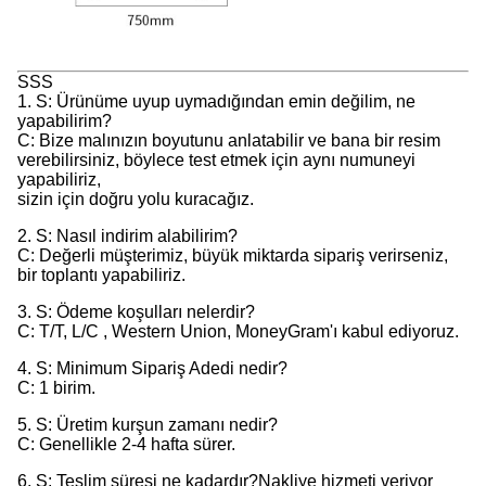
SSS
1. S: Ürünüme uyup uymadığından emin değilim, ne
yapabilirim?
C: Bize malınızın boyutunu anlatabilir ve bana bir resim
verebilirsiniz, böylece test etmek için aynı numuneyi
yapabiliriz,
sizin için doğru yolu kuracağız.
2. S: Nasıl indirim alabilirim?
C: Değerli müşterimiz, büyük miktarda sipariş verirseniz,
bir toplantı yapabiliriz.
3. S: Ödeme koşulları nelerdir?
C: T/T, L/C , Western Union, MoneyGram'ı kabul ediyoruz.
4. S: Minimum Sipariş Adedi nedir?
C: 1 birim.
5. S: Üretim kurşun zamanı nedir?
C: Genellikle 2-4 hafta sürer.
6. S: Teslim süresi ne kadardır?Nakliye hizmeti veriyor