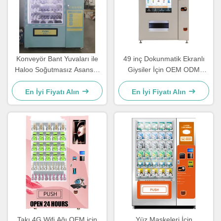
Konveyör Bant Yuvaları ile
49 inç Dokunmatik Ekranlı
Haloo Soğutmasız Asansör
Giysiler İçin OEM ODM
Otomatları
Aksesuarları Otomatı
En İyi Fiyatı Alın
En İyi Fiyatı Alın
Takı 4G Wifi Ağı OEM için
Yüz Maskeleri İçin