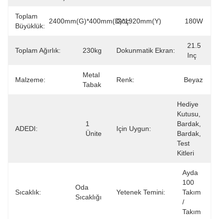
Toplam
2400mm(G)*400mm(D)*1920mm(Y)
Güç:
180W
Büyüklük:
21.5 
Toplam Ağırlık:
230kg
Dokunmatik Ekran:
Inç
Metal 
Malzeme:
Renk:
Beyaz
Tabak
Hediye 
Kutusu, 
1 
Bardak, 
ADEDI:
Için Uygun:
Ünite
Bardak, 
Test 
Kitleri
Ayda 
100 
Oda 
Sıcaklık:
Yetenek Temini:
Takım 
Sıcaklığı
/ 
Takım