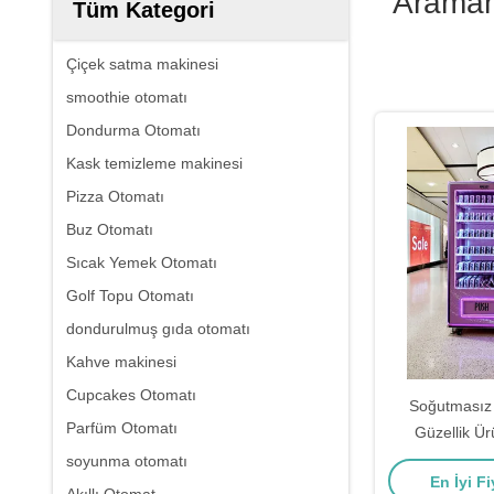
Araman
Tüm Kategori
Çiçek satma makinesi
smoothie otomatı
Dondurma Otomatı
Kask temizleme makinesi
Pizza Otomatı
Buz Otomatı
Sıcak Yemek Otomatı
Golf Topu Otomatı
dondurulmuş gıda otomatı
Kahve makinesi
Cupcakes Otomatı
Soğutmasız 
Parfüm Otomatı
Güzellik Ür
soyunma otomatı
En İyi Fi