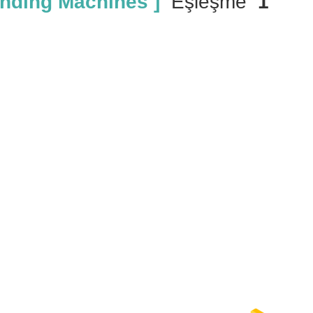
nding Machines ]
Eşleşme
1