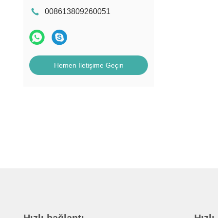
008613809260051
Hemen İletişime Geçin