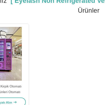
ız
[ Eyelash Non Refrigerated Ve
Ürünler
Kirpik Otomatı
ünleri Otomatı
yatı Alın