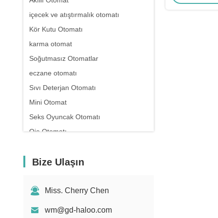
Akıllı Otomat
içecek ve atıştırmalık otomatı
Kör Kutu Otomatı
karma otomat
Soğutmasız Otomatlar
eczane otomatı
Sıvı Deterjan Otomatı
Mini Otomat
Seks Oyuncak Otomatı
Oje Otomatı
Protein Tozu Otomatı
Bize Ulaşın
Miss. Cherry Chen
wm@gd-haloo.com