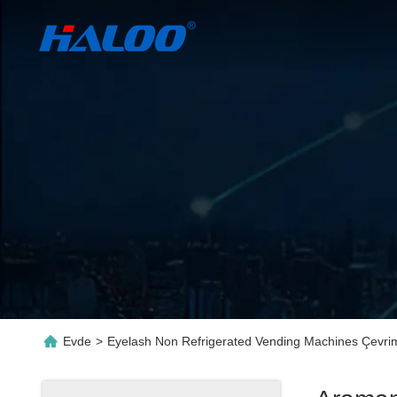
Evde
>
Eyelash Non Refrigerated Vending Machines Çevrimi