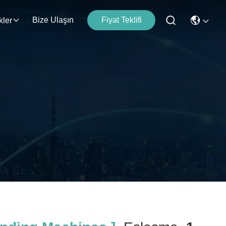
Bize Ulaşın
Fiyat Teklifi
kler