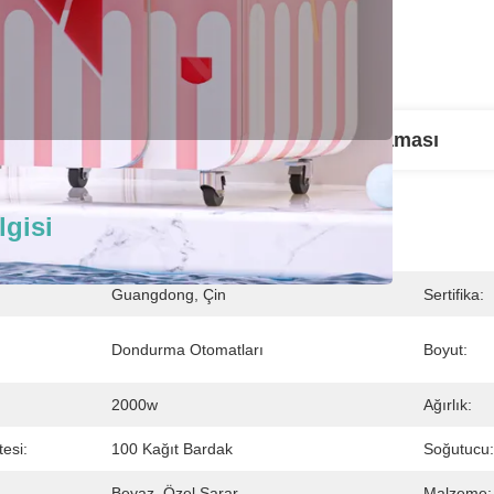
tay Bilgisi
Ürün Açıklaması
lgisi
Guangdong, Çin
Sertifika:
Dondurma Otomatları
Boyut:
2000w
Ağırlık:
esi:
100 Kağıt Bardak
Soğutucu:
Beyaz, Özel Sarar
Malzeme: