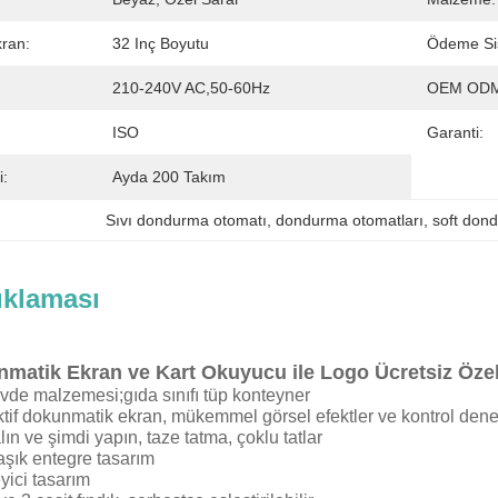
ran:
32 Inç Boyutu
Ödeme Si
210-240V AC,50-60Hz
OEM ODM'
ISO
Garanti:
i:
Ayda 200 Takım
Sıvı dondurma otomatı
, 
dondurma otomatları
, 
soft don
ıklaması
matik Ekran ve Kart Okuyucu ile Logo Ücretsiz Öze
vde malzemesi;gıda sınıfı tüp konteyner
aktif dokunmatik ekran, mükemmel görsel efektler ve kontrol dene
lın ve şimdi yapın, taze tatma, çoklu tatlar
aşık entegre tasarım
yici tasarım