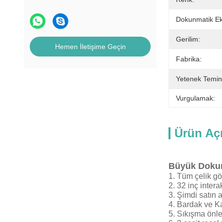
Dokunmatik Ek
Gerilim:
Hemen İletişime Geçin
Fabrika:
Yetenek Temin
Vurgulamak:
Ürün Aç
Büyük Dokun
1. Tüm çelik gö
2. 32 inç inter
3. Şimdi satın a
4. Bardak ve K
5. Sıkışma önle