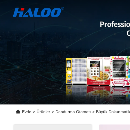
Evde
>
Ürünler
>
Dondurma Otomatı
>
Büyük Dokunmatik 