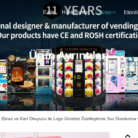
Evde
Hakkımızda
Ürünler
Etkinli
Ürün Ayrıntıları
Ekran ve Kart Okuyucu ile Logo Ücretsiz Özelleştirme Sıvı Dondurma