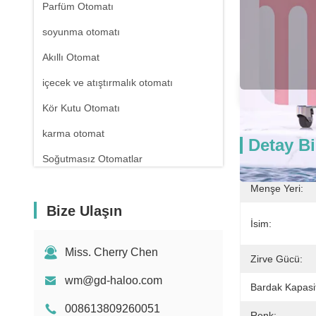
Parfüm Otomatı
soyunma otomatı
Akıllı Otomat
içecek ve atıştırmalık otomatı
De
Kör Kutu Otomatı
karma otomat
Detay Bi
Soğutmasız Otomatlar
eczane otomatı
Menşe Yeri:
Bize Ulaşın
Sıvı Deterjan Otomatı
İsim:
Mini Otomat
Miss. Cherry Chen
Zirve Gücü:
Seks Oyuncak Otomatı
wm@gd-haloo.com
Oje Otomatı
Bardak Kapasit
008613809260051
Renk: