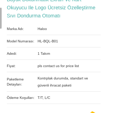
Okuyucu Ile Logo Ücretsiz Özelleştirme
Sıvı Dondurma Otomatı
Marka Adı:
Haloo
Model Numarası:
HL-BQL-B01
Adedi:
1 Takım
Fiyat:
pls contact us for price list
Kontrplak durumda, standart ve
Paketleme
Detayları:
güvenli ihracat paketi
Ödeme Koşulları:
T/T, L/C