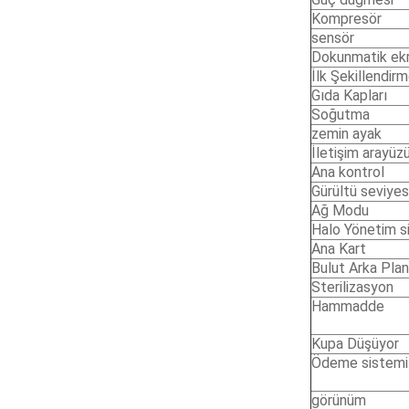
Kompresör
sensör
Dokunmatik ek
İlk Şekillendir
Gıda Kapları
Soğutma
zemin ayak
İletişim arayüz
Ana kontrol
Gürültü seviyes
Ağ Modu
Halo Yönetim s
Ana Kart
Bulut Arka Plan
Sterilizasyon
Hammadde
Kupa Düşüyor
Ödeme sistemi
görünüm