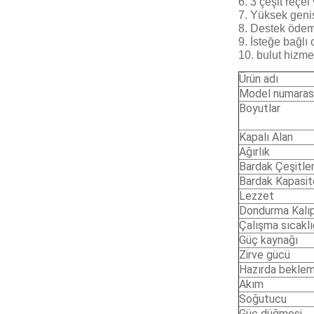
6. 3 çeşit reçel 
7. Yüksek geni
8. Destek ödeme
9. İsteğe bağlı 
10. bulut hizme
Ürün adı
Model numarası
Boyutlar
Kapalı Alan
Ağırlık
Bardak Çeşitler
Bardak Kapasit
Lezzet
Dondurma Kalıp
Çalışma sıcaklı
Güç kaynağı
Zirve gücü
Hazırda bekle
Akım
Soğutucu
Güç düğmesi