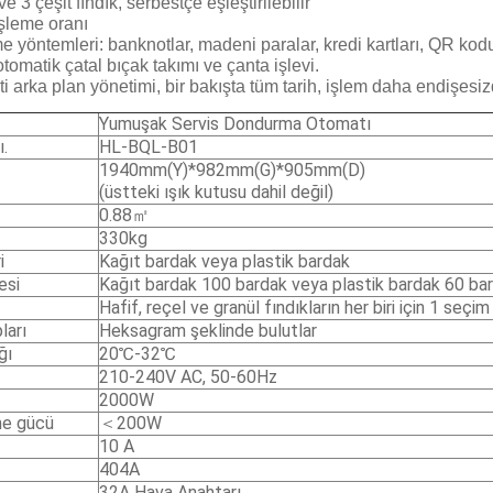
ve 3 çeşit fındık, serbestçe eşleştirilebilir
şleme oranı
 yöntemleri: banknotlar, madeni paralar, kredi kartları, QR kod
otomatik çatal bıçak takımı ve çanta işlevi.
ti arka plan yönetimi, bir bakışta tüm tarih, işlem daha endişesizd
Yumuşak Servis Dondurma Otomatı
.
HL-BQL-B01
1940mm(Y)*982mm(G)*905mm(D)
(üstteki ışık kutusu dahil değil)
0.88㎡
330kg
i
Kağıt bardak veya plastik bardak
esi
Kağıt bardak 100 bardak veya plastik bardak 60 ba
Hafif, reçel ve granül fındıkların her biri için 1 seçim
ları
Heksagram şeklinde bulutlar
ğı
20℃-32℃
210-240V AC, 50-60Hz
2000W
me gücü
＜200W
10 A
404A
32A Hava Anahtarı