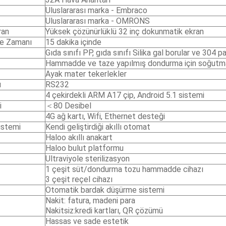
Uluslararası marka - Embraco
Uluslararası marka - OMRONS
ran
Yüksek çözünürlüklü 32 inç dokunmatik ekran
me Zamanı
15 dakika içinde
Gıda sınıfı PP, gıda sınıfı Silika gal borular ve 304 
Hammadde ve taze yapılmış dondurma için soğutm
Ayak mater tekerlekler
ü
RS232
4 çekirdekli ARM A17 çip, Android 5.1 sistemi
i
＜80 Desibel
4G ağ kartı, Wifi, Ethernet desteği
istemi
Kendi geliştirdiği akıllı otomat
Haloo akıllı anakart
Haloo bulut platformu
Ultraviyole sterilizasyon
1 çeşit süt/dondurma tozu hammadde cihazı
3 çeşit reçel cihazı
Otomatik bardak düşürme sistemi
Nakit: fatura, madeni para
Nakitsiz:kredi kartları, QR çözümü
Hassas ve sade estetik