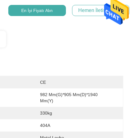
Hemen İletişime Geçin
En İyi Fiyatı Alın
CE
982 Mm(G)*905 Mm(D)*1940 
Mm(Y)
330kg
404A
Metal Levha