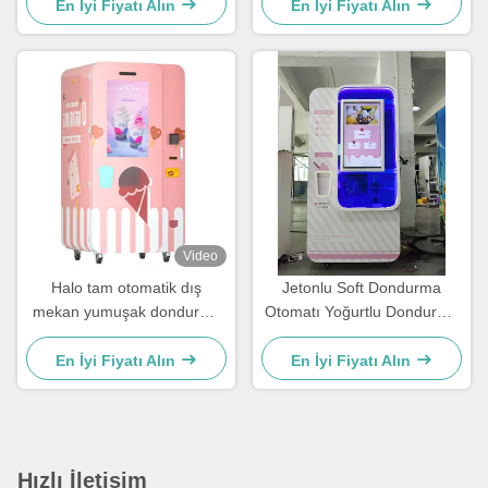
fonksiyonu R404A soğutucu
En İyi Fiyatı Alın
En İyi Fiyatı Alın
ile özel renk logosu
dondurma satış makinesi
Video
Halo tam otomatik dış
Jetonlu Soft Dondurma
mekan yumuşak dondurma
Otomatı Yoğurtlu Dondurma
otomatı, 32 inç dokunmatik
Otomatı
ekran ve otomatik temizleme
En İyi Fiyatı Alın
En İyi Fiyatı Alın
fonksiyonu ile
Hızlı İletişim