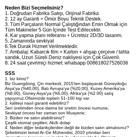
Neden Bizi Seçmelisiniz?
1. Doğrudan Fabrika Satışı, Orijinal Fabrika
2. 12 ay Garanti + Ömür Boyu Teknik Destek.
3. Tüm Parçaların Normal Çalıştığından Emin Olmak için
Tüm Makineler 5 Gün İçinde Test Edilecektir.
4. Kar yapma planı referansı + Ücretsiz 2D/3D tasarım.
5. Zamanında sevkiyat
6.Tek Durak Hizmet Verilmektedir.
7. Ambalaj: Kabarcık film + Karton + ahşap çerçeve / tahta
sandık, Uzun Süreli Deniz nakliyesi için Çok Güvenli.
8. 24 saat çevrimiçi hizmet: whatsapp 008618027526036
SSS
1. biz kimiz?
Biz Guangdong, Çin merkezli, 2015'ten başlayarak Güneydoğu
Asya'ya (%40,00), Batı Avrupa'ya (%20,00), Kuzey Amerika'ya
(%8,00), Güney Asya'ya (%5,00), Afrika'ya (%2.00) satış
yapıyoruz.Ofisimizde toplam 51-100 kişi var.
2. kaliteyi nasıl garanti edebiliriz?
Seri üretimden önce daima bir üretim öncesi numune;
Sevkiyat öncesi her zaman son Muayene;
3. Bizden ne satın alabilirsiniz?
Çeşitli otomat çeşitleri, Akıllı dolap
4. Neden diğer tedarikçilerden değil de bizden satın almalısınız?
Şirketimizin temel Ar-Ge Mühendisi, 2010 yılından beri