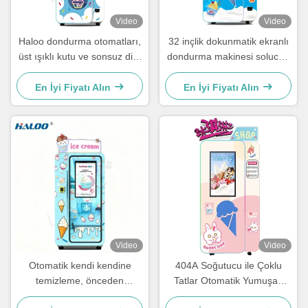
Video
Video
Haloo dondurma otomatları,
32 inçlik dokunmatik ekranlı
üst ışıklı kutu ve sonsuz dişli
dondurma makinesi solucan
redüktörlü, Brezilya'dan ithal
dişli azaltıcısı ve anti
Embraco 1.5P kompresörlü
sıkıştırma alıcı portu ile
En İyi Fiyatı Alın
En İyi Fiyatı Alın
Video
Video
Otomatik kendi kendine
404A Soğutucu ile Çoklu
temizleme, önceden
Tatlar Otomatik Yumuşak
soğutma ve koruma
Dondurma Otomatı