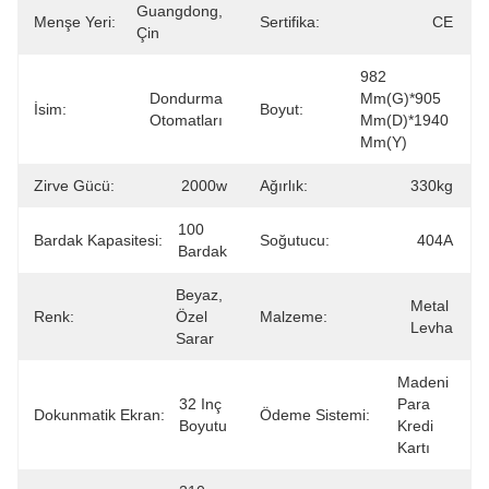
Guangdong, 
Menşe Yeri:
Sertifika:
CE
Çin
982 
Dondurma 
Mm(G)*905 
İsim:
Boyut:
Otomatları
Mm(D)*1940 
Mm(Y)
Zirve Gücü:
2000w
Ağırlık:
330kg
100 
Bardak Kapasitesi:
Soğutucu:
404A
Bardak
Beyaz, 
Metal 
Renk:
Özel 
Malzeme:
Levha
Sarar
Madeni 
32 Inç 
Para 
Dokunmatik Ekran:
Ödeme Sistemi:
Boyutu
Kredi 
Kartı