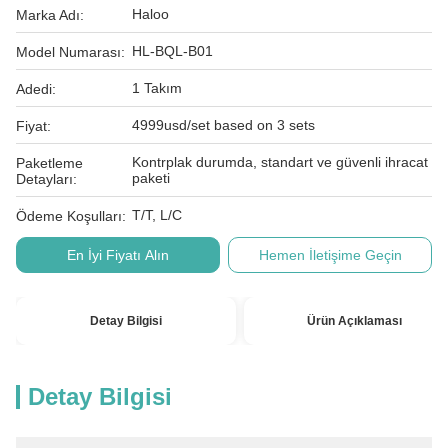
Haloo
Marka Adı:
HL-BQL-B01
Model Numarası:
1 Takım
Adedi:
4999usd/set based on 3 sets
Fiyat:
Kontrplak durumda, standart ve güvenli ihracat
Paketleme
paketi
Detayları:
T/T, L/C
Ödeme Koşulları:
En İyi Fiyatı Alın
Hemen İletişime Geçin
Detay Bilgisi
Ürün Açıklaması
Detay Bilgisi