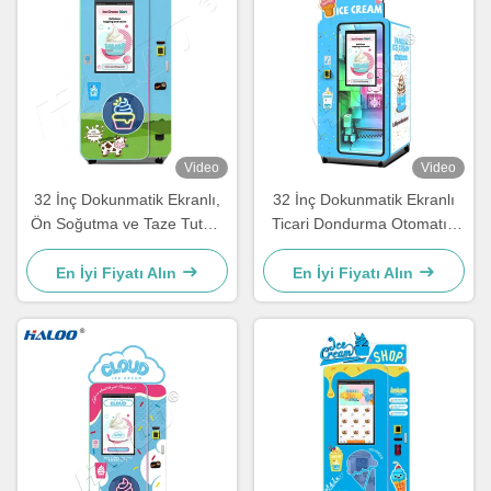
Video
Video
32 İnç Dokunmatik Ekranlı,
32 İnç Dokunmatik Ekranlı
Ön Soğutma ve Taze Tutma
Ticari Dondurma Otomatı |
Fonksiyonlu Haloo
Hızlı Dağıtımlı Akıllı Self-
Dondurma Otomatları
Servis Dondurma Makinesi
En İyi Fiyatı Alın
En İyi Fiyatı Alın