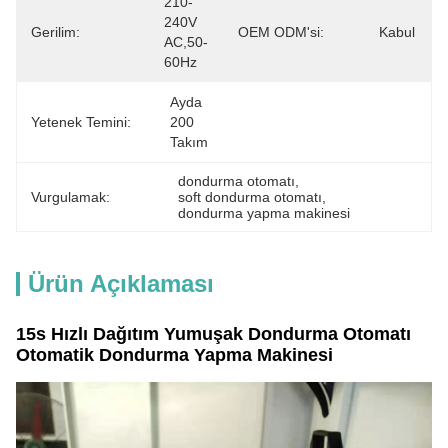
210-
240V 
Gerilim:
OEM ODM'si:
Kabul
AC,50-
60Hz
Ayda 
Yetenek Temini:
200 
Takım
dondurma otomatı
, 
Vurgulamak:
soft dondurma otomatı
, 
dondurma yapma makinesi
Ürün Açıklaması
15s Hızlı Dağıtım Yumuşak Dondurma Otomatı
Otomatik Dondurma Yapma Makinesi