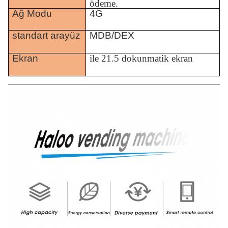
ödeme.
Ağ Modu
4G
standart arayüz
MDB/DEX
Ekran
ile
21.5 dokunmatik ekran