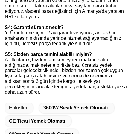
C: İngiltere'de yapılan ve ortalama 5 yıla kadar hizmet
ömrü olan ITL fatura alıcılarını varsayılan olarak kabul
ediyoruz.Madeni para değiştirici için Almanya'da yapılan
NRI kullanıyoruz.
S4: Garanti süreniz nedir?
Y: Ürünlerimiz için 12 ay garanti veriyoruz, ancak Çin
anakarasının dışında yerinde hizmet sağlayamadığımız
için bu, ücretsiz parça tedarikiyle sınırlıdır.
S5: Sizden parça temini alabilir miyim?
A: İlk olarak, bizden tam konteynerli makine satın
aldığınızda, makinelerle birlikte bazı ücretsiz yedek
parçalar gelecektir.İkincisi, bizden her zaman çok uygun
fiyatlarla parça alabilirsiniz ve normalde ödemenizi
aldıktan sonra 3 gün içinde kargo ile sevkiyat
gerçekleştirilir, ancak istediğiniz yedek parça stokta yoksa
daha uzun sürer.
Etiketler:
3600W Sıcak Yemek Otomatı
CE Ticari Yemek Otomatı