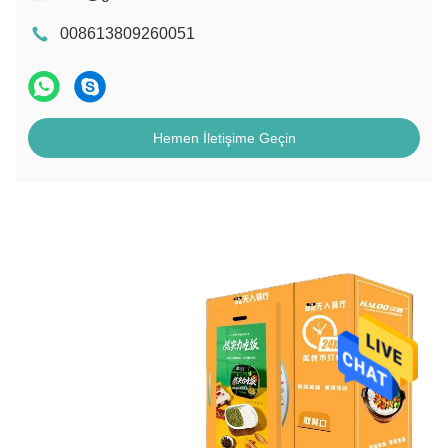
008613809260051
Hemen İletişime Geçin