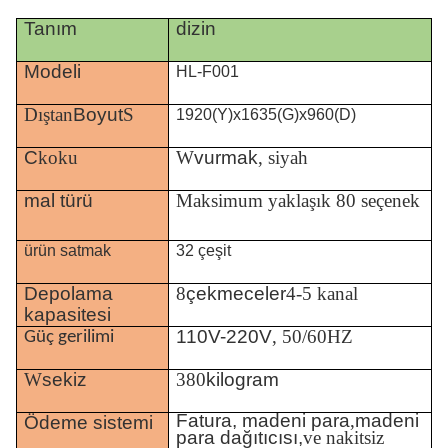
Tanım
dizin
Modeli
HL-F001
Dıştan
Boyut
S
1920(Y)x1635(G)x960(D)
C
koku
W
vurmak
, siyah
mal türü
Maksimum yaklaşık 80 seçenek
ürün satmak
32 çeşit
Depolama
8
çekmeceler
4-5 kanal
kapasitesi
110V-220V
, 50/60HZ
Güç gerilimi
W
sekiz
380
kilogram
Fatura, madeni para
,
madeni
Ödeme sistemi
para dağıtıcısı,
ve nakitsiz