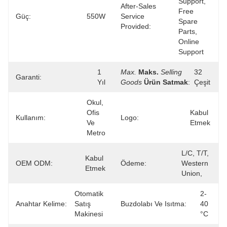
Support, 
After-Sales
Free 
Güç:
550W
Service
Spare 
Provided:
Parts, 
Online 
Support
1 
Max.
Maks.
Selling
32 
Garanti:
Yıl
Goods
Ürün Satmak
:
Çeşit
Okul, 
Ofis 
Kabul 
Kullanım:
Logo:
Ve 
Etmek
Metro
L/C, T/T, 
Kabul 
OEM ODM:
Ödeme:
Western 
Etmek
Union, 
Otomatik 
2-
Anahtar Kelime:
Satış 
Buzdolabı Ve Isıtma:
40 
Makinesi
°C