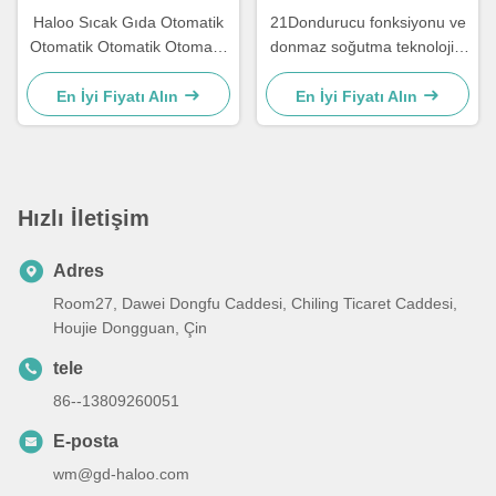
Haloo Sıcak Gıda Otomatik
21Dondurucu fonksiyonu ve
Otomatik Otomatik Otomatik
donmaz soğutma teknolojisi
Otomatik Otomatik Otomatik
ile.5 inçlik dokunmatik
Otomatik Otomatik Otomatik
ekranlı tek mikrodalga öğle
En İyi Fiyatı Alın
En İyi Fiyatı Alın
Otomatik Otomatik Otomatik
yemeği satış makinesi
Hızlı İletişim
Adres
Room27, Dawei Dongfu Caddesi, Chiling Ticaret Caddesi,
Houjie Dongguan, Çin
tele
86--13809260051
E-posta
wm@gd-haloo.com