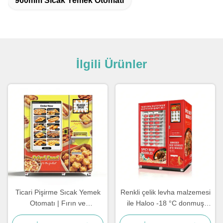
960mm Sıcak Yemek Otomatı
İlgili Ürünler
Ticari Pişirme Sıcak Yemek
Renkli çelik levha malzemesi
Otomatı | Fırın ve
ile Haloo -18 °C donmuş
Mikrodalga Çift Isıtma Akıllı
erişte satış makinesi,