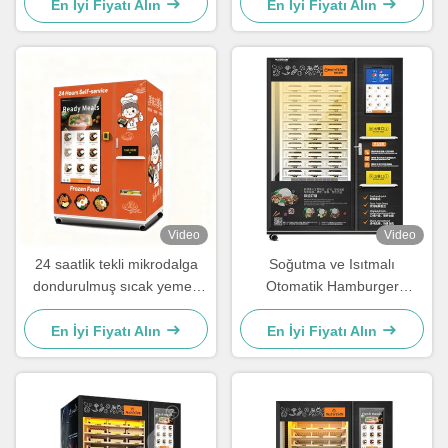
Yiyecek Satış Çözümü
mikrodalga fırını, 35 saniye
En İyi Fiyatı Alın
En İyi Fiyatı Alın
boyunca buharla ısıtma,
servis
Video
Video
24 saatlik tekli mikrodalga
Soğutma ve Isıtmalı
dondurulmuş sıcak yemek
Otomatik Hamburger
otomatı, 49 inç geniş ekran
Otomatı
ve Sdk fonksiyonu ile
En İyi Fiyatı Alın
En İyi Fiyatı Alın
donatılmıştır