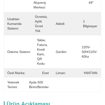
Alışveriş 
49"
Merkezi
Ücretsiz, 
Uzaktan
Aylık 
1 
Kumanda
Adedi:
Ücret 
Bilgisayar
Sistemi:
Yok
Sikke, 
Fatura, 
220V-
Kredi 
Ödeme Sistemi:
Gerilim:
50H/110V-
Kartı, 
60hz
QR 
Kodu
Özel Marka:
Evet
Liman:
YANTIAN
Yetenek
Ayda 500 
Temini:
Birim/Birimler
Ürün Açıklaması