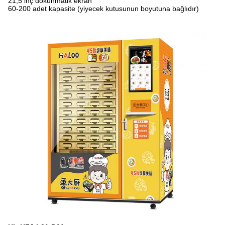
21,5 inç dokunmatik ekran
60-200 adet kapasite (yiyecek kutusunun boyutuna bağlıdır)