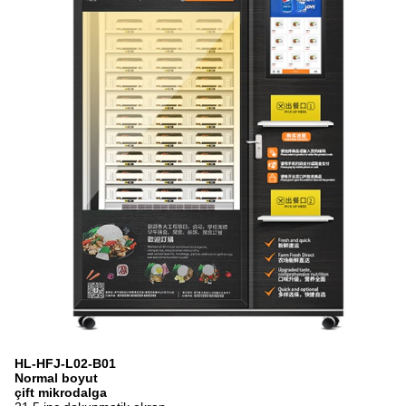
HL-HFJ-L02-B01
Normal boyut
çift ​​mikrodalga