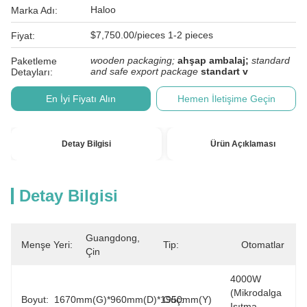
Haloo
Marka Adı:
$7,750.00/pieces 1-2 pieces
Fiyat:
wooden packaging;
ahşap ambalaj;
standard
Paketleme
and safe export package
standart v
Detayları:
En İyi Fiyatı Alın
Hemen İletişime Geçin
Detay Bilgisi
Ürün Açıklaması
Detay Bilgisi
Guangdong, 
Menşe Yeri:
Tip:
Otomatlar
Çin
4000W 
(mikrodalga 
Boyut:
1670mm(G)*960mm(D)*1950mm(Y)
Güç:
Isıtma 