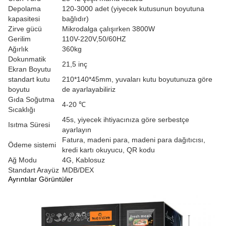
Depolama
120-3000 adet (yiyecek kutusunun boyutuna
kapasitesi
bağlıdır)
Zirve gücü
Mikrodalga çalışırken 3800W
Gerilim
110V-220V,50/60HZ
Ağırlık
360kg
Dokunmatik
21,5 inç
Ekran Boyutu
standart kutu
210*140*45mm, yuvaları kutu boyutunuza göre
boyutu
de ayarlayabiliriz
Gıda Soğutma
4-20 ℃
Sıcaklığı
45s, yiyecek ihtiyacınıza göre serbestçe
Isıtma Süresi
ayarlayın
Fatura, madeni para, madeni para dağıtıcısı,
Ödeme sistemi
kredi kartı okuyucu, QR kodu
Ağ Modu
4G, Kablosuz
Standart Arayüz
MDB/DEX
Ayrıntılar Görüntüler