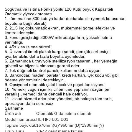
Soğutma ve Isıtma Fonksiyonlu 120 Kutu büyük Kapasiteli
Otomatik yiyecek otomatı
1. tüm makine 300 kutuya kadar doldurulabilir (yemek kutusunun
boyutuna bağlı olarak)
2. 21,5 inç dokunmatik ekran, mükemmel görsel efektler ve
kontrol deneyimi.
3. kendi geliştirdiği 3000W mikrodalga fırın, yüksek ısıtma
verimliliği.
4. 45s kısa ısıtma süresi.
5. Üniversal itmeli plakalı kargo şeridi, genişlik serbestçe
ayarlanabilir, daha fazla boyutla uyumludur.
6. Zamanında ultraviyole sterilizasyon tasarımı, her yemeğin
güvenli ve hijyenik olmasını garanti eder.
7. Tek düğmeli kontrol paneli, kullanımı daha uygun.
8. Banknotlar, madeni paralar, kredi kartları, QR kodu vb. gibi
ödeme yöntemlerini destekleyin.
9. Opsiyonel otomatik çatal bıçak ve poşet fonksiyonu.
10. Yemekli vagon için ikincil bir itme yapısının özgün bir
yaratılışı, yemeği daha dengeli hale getiriyor.
11. icloud hizmeti arka plan yönetimi, bir bakışta tüm tarih,
operasyon daha sorunsuz.
Şartname
Ürün adı
Otomatik Gıda ısıtma otomatı
Model numarası.
HL-HFJ-L01-D01
Toplam büyüklük
1670mm(G)*960mm(D)*1980mm(Y)
Ürün Türü
28-42 çeşit mama kutusu