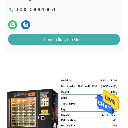
008613809260051
Hemen İletişime Geçin