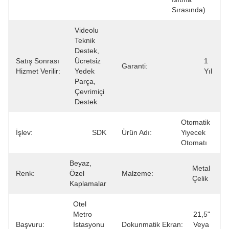
Sırasında)
Videolu 
Teknik 
Destek, 
Satış Sonrası
Ücretsiz 
1 
Garanti:
Hizmet Verilir:
Yedek 
Yıl
Parça, 
Çevrimiçi 
Destek
Otomatik 
İşlev:
SDK
Ürün Adı:
Yiyecek 
Otomatı
Beyaz, 
Metal 
Renk:
Özel 
Malzeme:
Çelik
Kaplamalar
Otel 
Metro 
21,5" 
Başvuru:
İstasyonu 
Dokunmatik Ekran:
Veya 