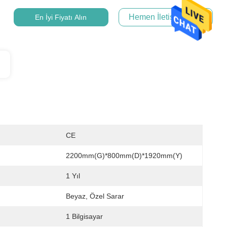
Hemen İletişime Geçin
En İyi Fiyatı Alın
CE
2200mm(G)*800mm(D)*1920mm(Y)
1 Yıl
Beyaz, Özel Sarar
1 Bilgisayar