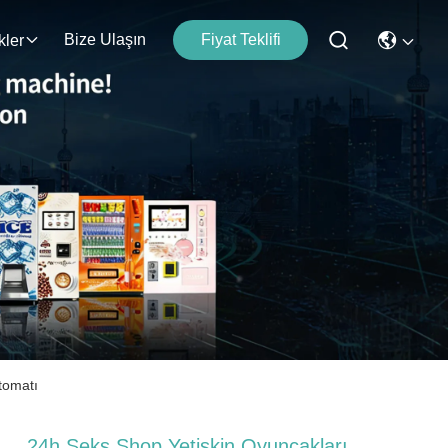
Bize Ulaşın
Fiyat Teklifi
kler
tomatı
24h Seks Shop Yetişkin Oyuncakları