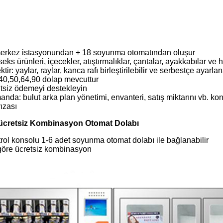
merkez istasyonundan + 18 soyunma otomatından oluşur
eks ürünleri, içecekler, atıştırmalıklar, çantalar, ayakkabılar ve he
tir: yaylar, raylar, kanca rafı birleştirilebilir ve serbestçe ayarlan
,40,50,64,90 dolap mevcuttur
itsiz ödemeyi destekleyin
nda: bulut arka plan yönetimi, envanteri, satış miktarını vb. ko
rızası
 ücretsiz Kombinasyon Otomat Dolabı
rol konsolu 1-6 adet soyunma otomat dolabı ile bağlanabilir
 göre ücretsiz kombinasyon