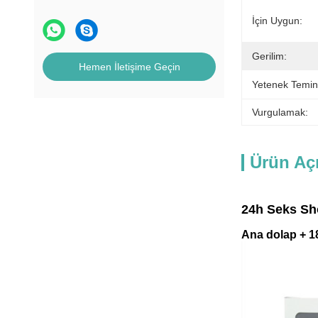
İçin Uygun:
Gerilim:
Hemen İletişime Geçin
Yetenek Temin
Vurgulamak:
Ürün Aç
24h Seks Sho
Ana dolap + 1