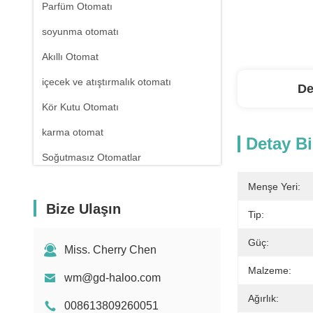
Parfüm Otomatı
soyunma otomatı
Akıllı Otomat
içecek ve atıştırmalık otomatı
De
Kör Kutu Otomatı
karma otomat
Detay Bi
Soğutmasız Otomatlar
eczane otomatı
Menşe Yeri:
Bize Ulaşın
Sıvı Deterjan Otomatı
Tip:
Mini Otomat
Güç:
Miss. Cherry Chen
Seks Oyuncak Otomatı
Malzeme:
wm@gd-haloo.com
Oje Otomatı
Ağırlık:
008613809260051