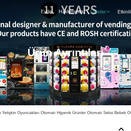
Evde
Hakkımızda
Ürünler
Etkinli
Ürün Ayrıntıları
 Yetişkin Oyuncakları Otomatı Hijyenik Ürünler Otomatı Seksi Bebek O