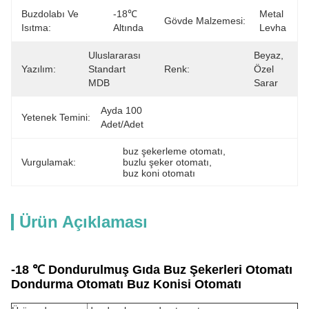
Buzdolabı Ve
-18℃ 
Metal 
Gövde Malzemesi:
Isıtma:
Altında
Levha
Uluslararası 
Beyaz, 
Yazılım:
Standart 
Renk:
Özel 
MDB
Sarar
Ayda 100 
Yetenek Temini:
Adet/Adet
buz şekerleme otomatı
, 
Vurgulamak:
buzlu şeker otomatı
, 
buz koni otomatı
Ürün Açıklaması
-18 ℃ Dondurulmuş Gıda Buz Şekerleri Otomatı
Dondurma Otomatı Buz Konisi Otomatı