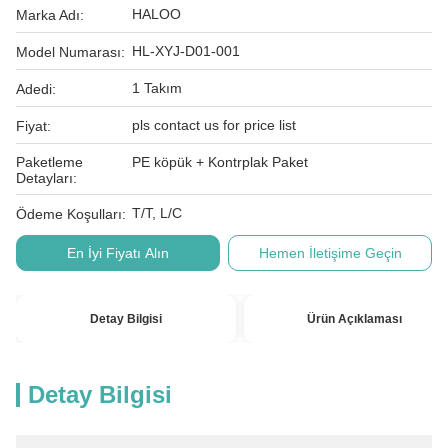
HALOO
Marka Adı:
HL-XYJ-D01-001
Model Numarası:
1 Takım
Adedi:
pls contact us for price list
Fiyat:
Paketleme
PE köpük + Kontrplak Paket
Detayları:
T/T, L/C
Ödeme Koşulları:
En İyi Fiyatı Alın
Hemen İletişime Geçin
Detay Bilgisi
Ürün Açıklaması
Detay Bilgisi