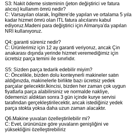
S3: Nakit ödeme sisteminin (jeton değiştirici ve fatura
alıcısı) kullanım ömrü nedir?
C: Varsayılan olarak, İngiltere'de yapılan ve ortalama 5 yıla
kadar hizmet ömrü olan ITL fatura alıcılarını kabul
ediyoruz.Madeni para değiştirici için Almanya'da yapılan
NRI kullanıyoruz.
Q4: garanti süreniz nedir?
C: Ürünlerimiz için 12 ay garanti veriyoruz, ancak Çin
anakarası dışında yerinde hizmet veremediğimiz için
ücretsiz parça temini ile sınırlıdır.
S5: Sizden parça tedarik edebilir miyim?
C: Öncelikle, bizden dolu konteynerli makineler satın
aldığınızda, makinelerle birlikte bazı ücretsiz yedek
parçalar gelecektir.İkincisi, bizden her zaman çok uygun
fiyatlarla parça alabilirsiniz ve normalde nakliye,
ödemenizi aldıktan sonra 3 gün içinde kurye servisi
tarafından gerçekleştirilecektir, ancak istediğiniz yedek
parça stokta yoksa daha uzun zaman alacaktır.
Q6.Makine yuvaları özelleştirilebilir mi?
C: Evet, ürününüze göre yuvaların genişliğini ve
yüksekliğini özelleştirebiliriz