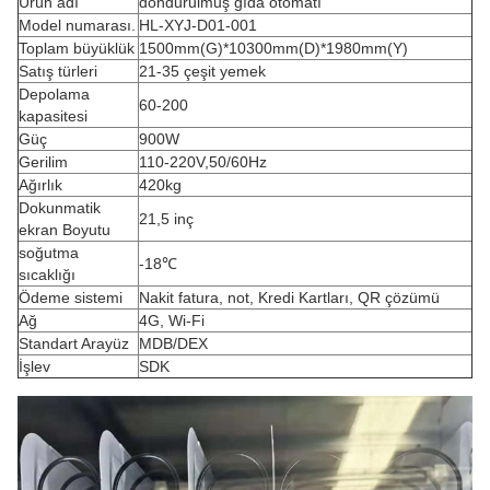
Ürün adı
dondurulmuş gıda otomatı
Model numarası.
HL-XYJ-D01-001
Toplam büyüklük
1500mm(G)*10300mm(D)*1980mm(Y)
Satış türleri
21-35 çeşit yemek
Depolama
60-200
kapasitesi
Güç
900W
Gerilim
110-220V,50/60Hz
Ağırlık
420kg
Dokunmatik
21,5 inç
ekran Boyutu
soğutma
-18℃
sıcaklığı
Ödeme sistemi
Nakit fatura, not, Kredi Kartları, QR çözümü
Ağ
4G, Wi-Fi
Standart Arayüz
MDB/DEX
İşlev
SDK