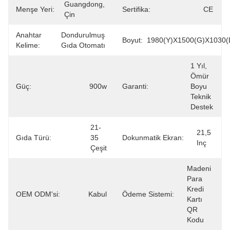
Guangdong, 
Menşe Yeri:
Sertifika:
CE
Çin
Anahtar
Dondurulmuş 
Boyut:
1980(Y)x1500(G)x1030(
Kelime:
Gıda Otomatı
1 Yıl, 
Ömür 
Güç:
900w
Garanti:
Boyu 
Teknik 
Destek
21-
21,5 
Gıda Türü:
35 
Dokunmatik Ekran:
Inç
Çeşit
Madeni 
Para 
Kredi 
OEM ODM'si:
Kabul
Ödeme Sistemi:
Kartı 
QR 
Kodu