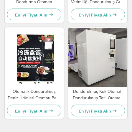
Dondurma Otomatı
Verimliliği Dondurulmuş Gıda
Dondurulmuş Dondurma
Otomatı Dondurulmuş
Otomatı
Dumplines Otomatı
En İyi Fiyatı Alın
En İyi Fiyatı Alın
Otomatik Dondurulmuş
Dondurulmuş Kek Otomatı
Deniz Ürünleri Otomatı Balık
Dondurulmuş Tatlı Otomatı
Tutma Yemi Kutusu Otomatı
Dondurulmuş Kurabiye
Otomatı
En İyi Fiyatı Alın
En İyi Fiyatı Alın