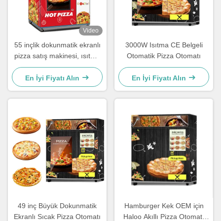
Video
55 inçlik dokunmatik ekranlı
3000W Isıtma CE Belgeli
pizza satış makinesi, ısıtma
Otomatik Pizza Otomatı
ve pişirme sistemi ile, pizza
makinesinin üst kısmında
En İyi Fiyatı Alın
En İyi Fiyatı Alın
LED ışık kutusu bulunur
49 inç Büyük Dokunmatik
Hamburger Kek OEM için
Ekranlı Sıcak Pizza Otomatı
Haloo Akıllı Pizza Otomatı