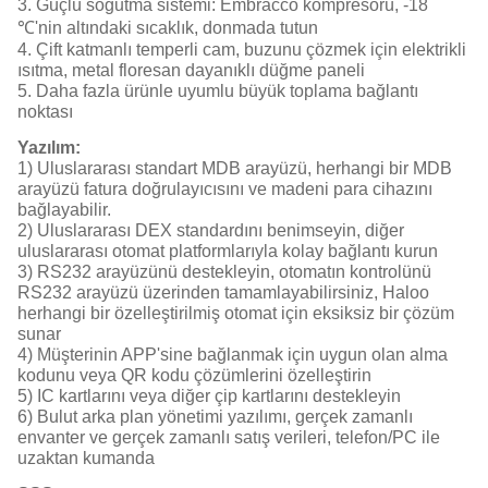
3. Güçlü soğutma sistemi: Embracco kompresörü, -18
℃'nin altındaki sıcaklık, donmada tutun
4. Çift katmanlı temperli cam, buzunu çözmek için elektrikli
ısıtma, metal floresan dayanıklı düğme paneli
5. Daha fazla ürünle uyumlu büyük toplama bağlantı
noktası
Yazılım:
1) Uluslararası standart MDB arayüzü, herhangi bir MDB
arayüzü fatura doğrulayıcısını ve madeni para cihazını
bağlayabilir.
2) Uluslararası DEX standardını benimseyin, diğer
uluslararası otomat platformlarıyla kolay bağlantı kurun
3) RS232 arayüzünü destekleyin, otomatın kontrolünü
RS232 arayüzü üzerinden tamamlayabilirsiniz, Haloo
herhangi bir özelleştirilmiş otomat için eksiksiz bir çözüm
sunar
4) Müşterinin APP'sine bağlanmak için uygun olan alma
kodunu veya QR kodu çözümlerini özelleştirin
5) IC kartlarını veya diğer çip kartlarını destekleyin
6) Bulut arka plan yönetimi yazılımı, gerçek zamanlı
envanter ve gerçek zamanlı satış verileri, telefon/PC ile
uzaktan kumanda