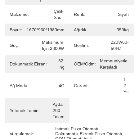
Çelik 
Malzeme:
Renk:
Siyah
Sac
Boyut:
1670*960*1980mm
Ağırlık:
350kg
Maksimum 
220V/60-
Güç:
Gerilim:
Için 3800W
50HZ
32 
Memnuniyetle 
Dokunmatik Ekran:
OEM/odm:
Inç
Karşıladı
1-
Ağ Modu:
4G
Garanti:
2 
Yıl
Ayda 
Yetenek Temini:
200 
Takım
Isıtmalı Pizza Otomatı
, 
Vurgulamak:
Dokunmatik Ekranlı Pizza Otomatı
, 
ODM Otomatı Açık