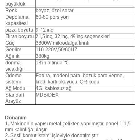
büyüklük
Renk
beyaz, özel sarar
Depolama
60-80 porsiyon
kapasitesi
pizza boyutu
9-12 inç
Ekran boyutu
21,5 inç, 32 inç, 49 inç seçenekleri
Güç
3800W mikrodalga fırınlı
Gerilim
110-220V,50/60HZ
Ağırlık
380kg
donma
18'in altında ℃
sıcaklığı
Ödeme
Fatura, madeni para, bozuk para verme,
sistemi
kredi kartı okuyucu, QR kodu
Ağ Modu
4G, kablosuz ağ
Standart
MDB/DEX
Arayüz
Donanım
1. Makinenin yapısı metal çelikten yapılmıştır, panel 1-1,5
mm kalınlığa ulaşır
2. Sesli komut istemi işleviyle donatılmıştır