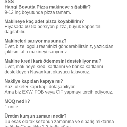
SSS
Hangi Boyutta Pizza makineye sığabilir?
9-12 inç boyutunda pizza tamam.
Makineye kaç adet pizza koyabilirim?
Piyasada 60-80 porsiyon pizza, büyük kapasiteli
dağıtabilir.
Makineleri sarıyor musunuz?
Evet, bize logolu resminizi gönderebilirsiniz, yazıcıdan
çıktısını alıp makineyi sarıyoruz.
Makine kredi kartı ödemesini destekliyor mu?
Evet, makineye kredi kartlarını ve banka kartlarını
destekleyen Nayax kart okuyucu takıyoruz.
Nakliye kapıdan kapıya mı?
Bazı ülkeler kapı kapı dolaşabiliyor.
Ama biz EXW, FOB veya CIF yapmayı tercih ediyoruz.
MOQ nedir?
1 ünite.
Üretim kurşun zamanı nedir?
Bu esas olarak sezonun zamanına ve sipariş miktarına
bağlıdır.Genellikle 2-3 hafta sürer.