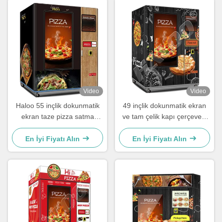
Video
Video
Haloo 55 inçlik dokunmatik
49 inçlik dokunmatik ekran
ekran taze pizza satma
ve tam çelik kapı çerçevesi
makinesi Renkli kaplı çelik
ile -18°C'ye kadar dondurma
panel köpüğü
kapasitesi olan pizza satış
En İyi Fiyatı Alın
En İyi Fiyatı Alın
makinesi