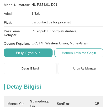
HL-PSJ-L01-D01
Model Numarası:
1 Takım
Adedi:
pls contact us for price list
Fiyat:
Paketleme
PE köpük + Kontrplak Ambalaj
Detayları:
L/C, T/T, Western Union, MoneyGram
Ödeme Koşulları:
En İyi Fiyatı Alın
Hemen İletişime Geçin
Detay Bilgisi
Ürün Açıklaması
Detay Bilgisi
Guangdong, 
Menşe Yeri:
Sertifika:
CE
Çin