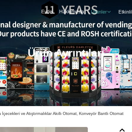
Evde
Hakkımızda
Ürünler
Etkinli
Ürün Ayrıntıları
İçecekleri ve Atıştırmalıklar Akıllı Otomat, Konveyör Bantlı Otomat