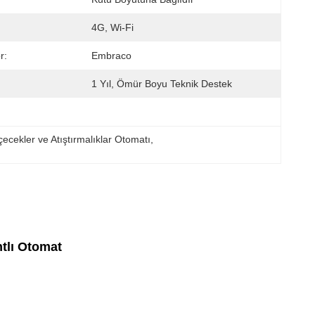
4G, Wi-Fi
r:
Embraco
1 Yıl, Ömür Boyu Teknik Destek
çecekler ve Atıştırmalıklar Otomatı
, 
ntlı Otomat