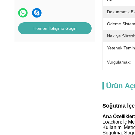
Dokunmatik Ek
Ödeme Sistem
Hemen İletişime Geçin
Nakliye Süresi
Yetenek Temin
Vurgulamak:
Ürün Aç
Soğutma İçec
Ana Özellikler
Loaction: İç M
Kullanım: Metro
Soğutma: Soğu