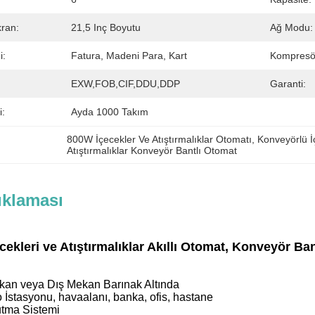
ran:
21,5 Inç Boyutu
Ağ Modu:
i:
Fatura, Madeni Para, Kart
Kompresö
:
EXW,FOB,CIF,DDU,DDP
Garanti:
i:
Ayda 1000 Takım
800W İçecekler Ve Atıştırmalıklar Otomatı
, 
Konveyörlü İ
Atıştırmalıklar Konveyör Bantlı Otomat
ıklaması
ekleri ve Atıştırmalıklar Akıllı Otomat, Konveyör Ba
:
ekan veya Dış Mekan Barınak Altında
 İstasyonu, havaalanı, banka, ofis, hastane
tma Sistemi