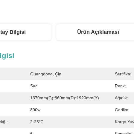
tay Bilgisi
Ürün Açıklaması
lgisi
Guangdong, Çin
Sertifika:
Sac
Renk:
1370mm(G)*860mm(D)*1920mm(Y)
Ağırlık:
800w
Gerilim:
ığı:
2-25℃
Kargo Yuv
6
Kapasite: