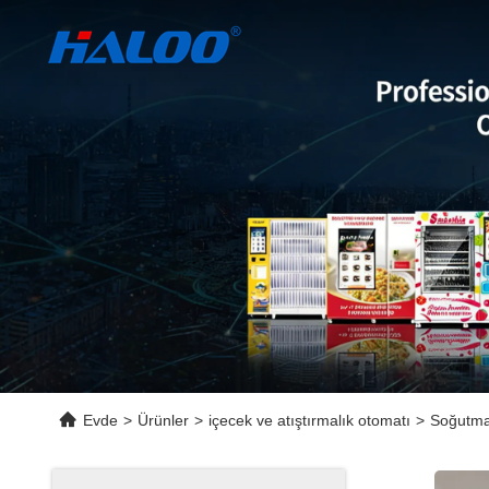
Evde
>
Ürünler
>
içecek ve atıştırmalık otomatı
>
Soğutma 