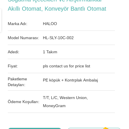
Akıllı Otomat, Konveyör Bantlı Otomat
Marka Adı:
HALOO
Model Numarası:
HL-SLY-10C-002
Adedi:
1 Takım
Fiyat:
pls contact us for price list
Paketleme
PE köpük + Kontrplak Ambalaj
Detayları:
T/T, L/C, Western Union,
Ödeme Koşulları:
MoneyGram