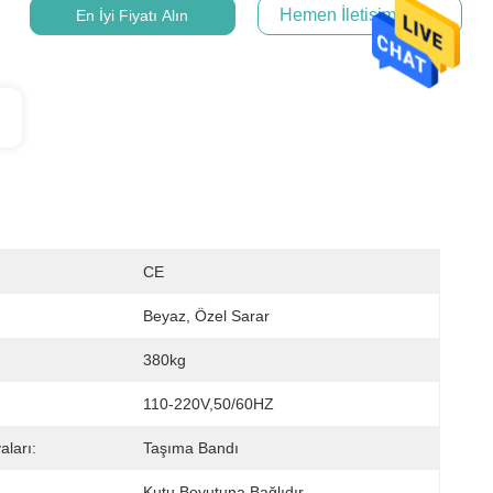
Hemen İletişime Geçin
En İyi Fiyatı Alın
CE
Beyaz, Özel Sarar
380kg
110-220V,50/60HZ
aları:
Taşıma Bandı
Kutu Boyutuna Bağlıdır