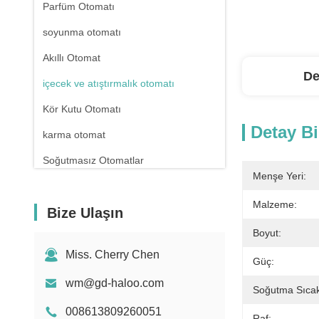
Parfüm Otomatı
soyunma otomatı
Akıllı Otomat
De
içecek ve atıştırmalık otomatı
Kör Kutu Otomatı
Detay Bi
karma otomat
Soğutmasız Otomatlar
Menşe Yeri:
eczane otomatı
Malzeme:
Bize Ulaşın
Sıvı Deterjan Otomatı
Boyut:
Mini Otomat
Miss. Cherry Chen
Güç:
Seks Oyuncak Otomatı
wm@gd-haloo.com
Oje Otomatı
Soğutma Sıcakl
008613809260051
Raf: