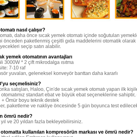
omatı nasıl çalışır?
matı, daha önce sıcak yemek otomatı içinde soğutulan yemekler, ç
bi önceden paketlenmiş çeşitli gıda maddelerini otomatik olarak 
iyecekleri seçip satın alabilir.
ak yemek otomatının avantajları
li 3000W * 2 çift mikrodalga ısıtma
te: 7-10 raf
sör yuvaları, geleneksel konveyör banttan daha kararlı
yu seçmelisiniz?
rika satışları, Haloo, Çin'de sıcak yemek otomatı yapan ilk kişile
otomatımız standart ebat ve büyük ebat seçeneklerine sahiptir, çe
i + Ömür boyu teknik destek
r, paketleme ve nakliye öncesinde 5 gün boyunca test edilecekt
ın ömrü nedir?
ıl ve 20 yıldan fazla bekleyebilirsiniz.
 otomatta kullanılan kompresörün markası ve ömrü nedir?