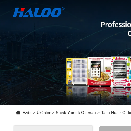
Evde
>
Ürünler
>
Sıcak Yemek Otomatı
>
Taze Hazır Gıd