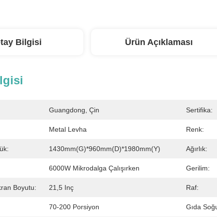
tay Bilgisi
Ürün Açıklaması
lgisi
Guangdong, Çin
Sertifika:
Metal Levha
Renk:
ük:
1430mm(G)*960mm(D)*1980mm(Y)
Ağırlık:
6000W Mikrodalga Çalışırken
Gerilim:
ran Boyutu:
21,5 Inç
Raf:
70-200 Porsiyon
Gıda Soğu