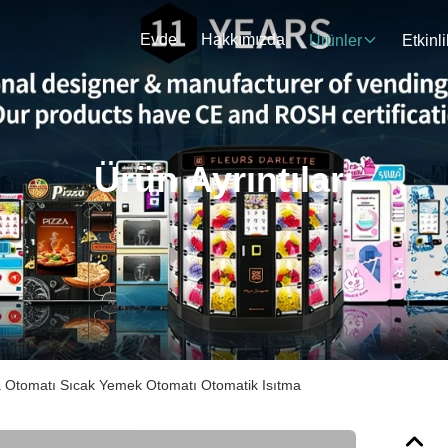
Evde
Hakkımızda
Ürünler
Etkinli
Ürün Ayrıntıları
a Otomatı Sıcak Yemek Otomatı Otomatik Isıtma