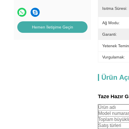
Isıtma Süresi:
Ağ Modu:
Hemen İletişime Geçin
Garanti:
Yetenek Temin
Vurgulamak:
Ürün Aç
Taze Hazır 
Ürün adı
Model numaras
Toplam büyükl
Satış türleri