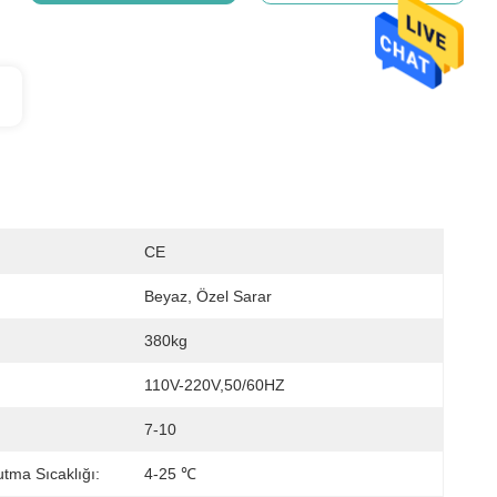
CE
Beyaz, Özel Sarar
380kg
110V-220V,50/60HZ
7-10
tma Sıcaklığı:
4-25 ℃