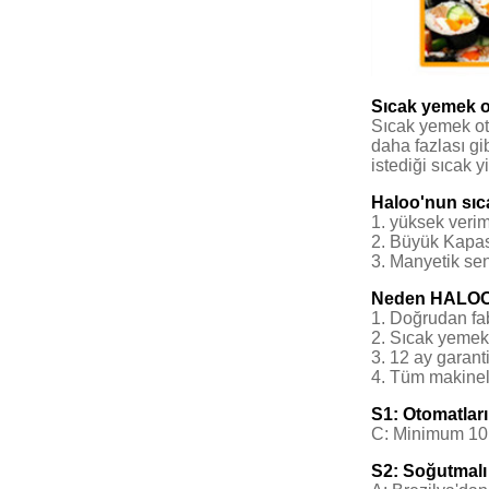
Sıcak yemek ot
Sıcak yemek oto
daha fazlası gi
istediği sıcak y
Haloo'nun sıc
1. yüksek verim
2. Büyük Kapasi
3. Manyetik sen
Neden HALOO'
1. Doğrudan fab
2. Sıcak yemek 
3. 12 ay garant
4. Tüm makinele
S1: Otomatlar
C: Minimum 10 y
S2: Soğutmalı