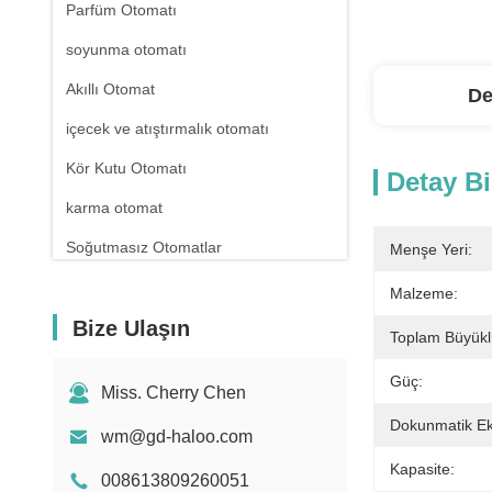
Parfüm Otomatı
soyunma otomatı
Akıllı Otomat
De
içecek ve atıştırmalık otomatı
Kör Kutu Otomatı
Detay Bi
karma otomat
Soğutmasız Otomatlar
Menşe Yeri:
eczane otomatı
Malzeme:
Bize Ulaşın
Sıvı Deterjan Otomatı
Toplam Büyükl
Mini Otomat
Güç:
Miss. Cherry Chen
Seks Oyuncak Otomatı
Dokunmatik Ek
wm@gd-haloo.com
Oje Otomatı
Kapasite:
008613809260051