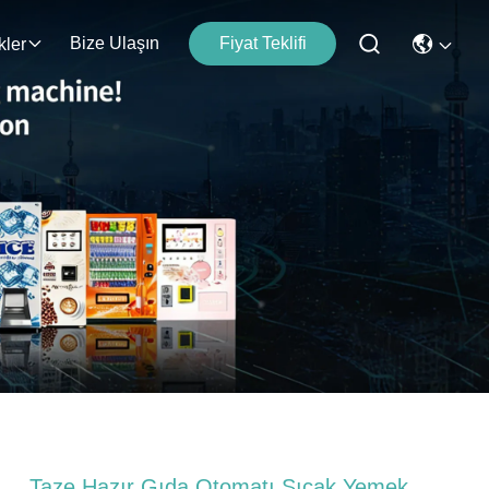
Bize Ulaşın
Fiyat Teklifi
kler
Taze Hazır Gıda Otomatı Sıcak Yemek