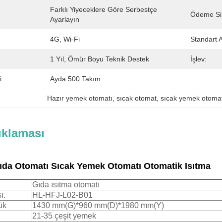
Farklı Yiyeceklere Göre Serbestçe 
Ödeme Si
Ayarlayın
4G, Wi-Fi
Standart 
1 Yıl, Ömür Boyu Teknik Destek
İşlev:
i:
Ayda 500 Takım
Hazır yemek otomatı
, 
sıcak otomat
, 
sıcak yemek otomat
ıklaması
Gıda Otomatı Sıcak Yemek Otomatı Otomatik Isıtma
Gıda ısıtma otomatı
ı.
HL-HFJ-L02-B01
ük
1430 mm(G)*960 mm(D)*1980 mm(Y)
21-35 çeşit yemek