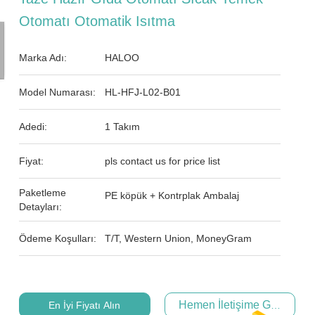
Otomatı Otomatik Isıtma
Marka Adı:
HALOO
Model Numarası:
HL-HFJ-L02-B01
Adedi:
1 Takım
Fiyat:
pls contact us for price list
Paketleme
PE köpük + Kontrplak Ambalaj
Detayları:
Ödeme Koşulları:
T/T, Western Union, MoneyGram
Hemen İletişime Geçin
En İyi Fiyatı Alın