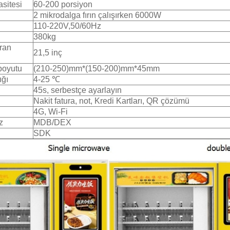
sitesi
60-200 porsiyon
2 mikrodalga fırın çalışırken 6000W
110-220V,50/60Hz
380kg
ran
21,5 inç
boyutu
(210-250)mm*(150-200)mm*45mm
ığı
4-25 ℃
45s, serbestçe ayarlayın
Nakit fatura, not, Kredi Kartları, QR çözümü
4G, Wi-Fi
z
MDB/DEX
SDK