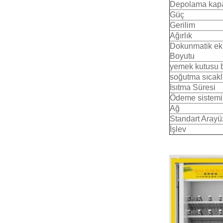
Depolama kapa
Güç
Gerilim
Ağırlık
Dokunmatik ek
Boyutu
yemek kutusu 
soğutma sıcakl
Isıtma Süresi
Ödeme sistemi
Ağ
Standart Arayü
İşlev